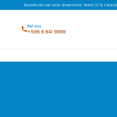
Overslaan naar inhoud
Bezoek een van onze showrooms: Veeris 53 & Caraca
Bel ons
+599 9 841 9999
Acties
Koelen en vriezen
Wassen en 