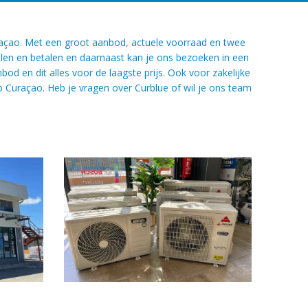
uraçao. Met een groot aanbod, actuele voorraad en twee
llen en betalen en daarnaast kan je ons bezoeken in een
 en dit alles voor de laagste prijs. Ook voor zakelijke
p Curaçao. Heb je vragen over Curblue of wil je ons team