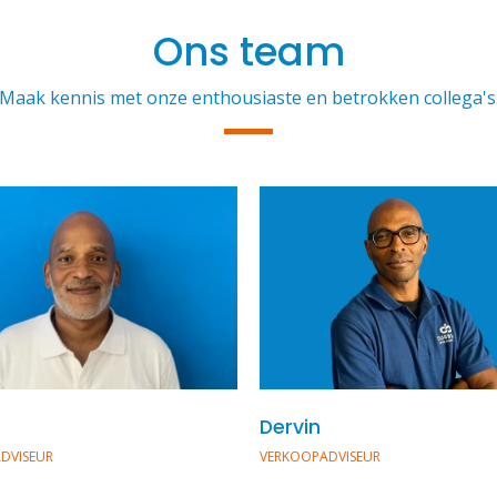
Ons team
Maak kennis met onze enthousiaste en betrokken collega's
Dervin
DVISEUR
VERKOOPADVISEUR