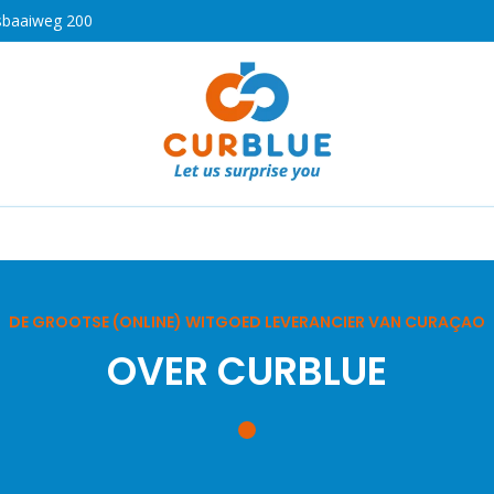
sbaaiweg 200
HOT
drogen
Koken en bakken
Airco's
Vaatwassers
DE GROOTSE (ONLINE) WITGOED LEVERANCIER VAN CURAÇAO
OVER CURBLUE