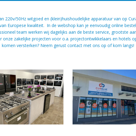
r van 220v/50Hz witgoed en (klein)huishoudelijke apparatuur van op C
an Europese kwaliteit. In de webshop kan je eenvoudig online beste
neel team werken wij dagelijks aan de beste service, grootste aanbod
 onze zakelijke projecten voor o.a. projectontwikkelaars en hotels o
komen versterken? Neem gerust contact met ons op of kom langs!