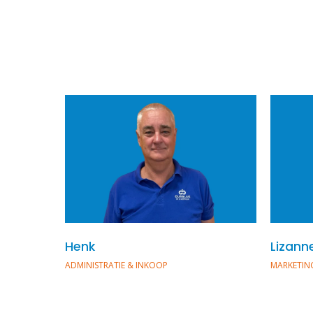
Henk
Lizann
ADMINISTRATIE & INKOOP
MARKETIN