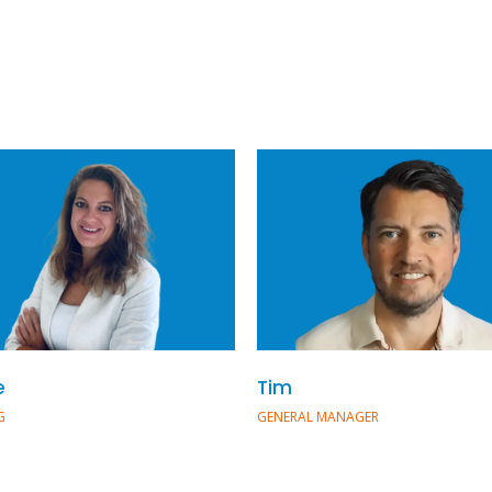
e
Tim
G
GENERAL MANAGER