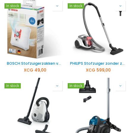
In stock
In stock
BOSCH Stofzuigerzakken voor stofzuigers Type G All 17003048
PHILIPS Stofzuiger zonder zak XB2142/09
XCG
49,00
XCG
599,00
In stock
In stock