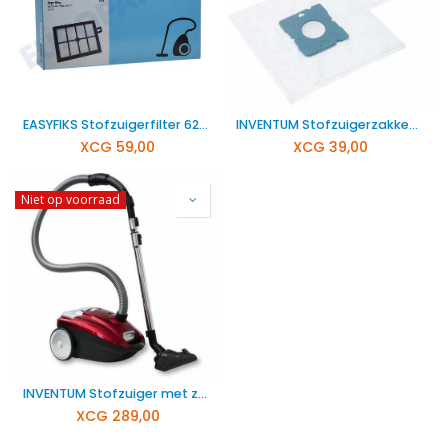
EASYFIKS Stofzuigerfilter 62706086
INVENTUM Stofzuigerzakken SZ300
XCG
59,00
XCG
39,00
Niet op voorraad
INVENTUM Stofzuiger met zak ST306RZA
XCG
289,00