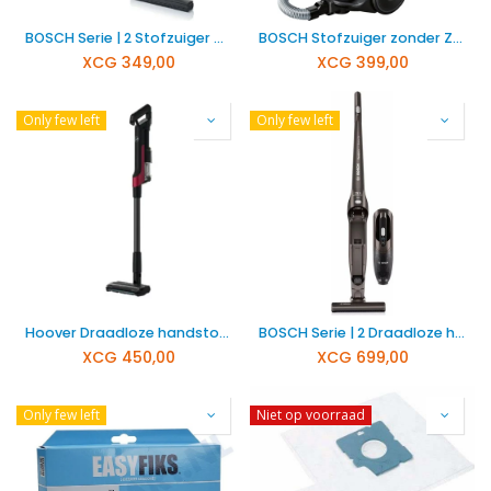
BOSCH Serie | 2 Stofzuiger met Zak BGLS2WH1H
BOSCH Stofzuiger zonder Zak BGS05A220
XCG
349,00
XCG
399,00
Only few left
Only few left
Hoover Draadloze handstofzuiger HF210H 011
BOSCH Serie | 2 Draadloze handstofzuiger BCHF220T
XCG
450,00
XCG
699,00
Only few left
Niet op voorraad