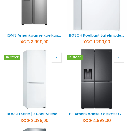
IGNIS Amerikaanse koelkast 573l SBS740C
BOSCH Koelkast tafelmodel KTR15NWEB
XCG
3.399,00
XCG
1.299,00
In stock
In stock
BOSCH Serie | 2 Koel-vriescombinatie KGN33NWEB
LG Amerikaanse Koelkast GSLC40EPPE 638L
XCG
2.099,00
XCG
4.999,00