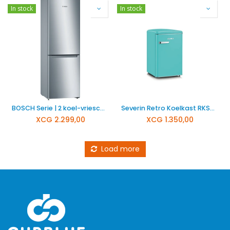
In stock
In stock
BOSCH Serie | 2 koel-vriescombinatie KGN33NLEB
Severin Retro Koelkast RKS8834
XCG
2.299,00
XCG
1.350,00
Load more