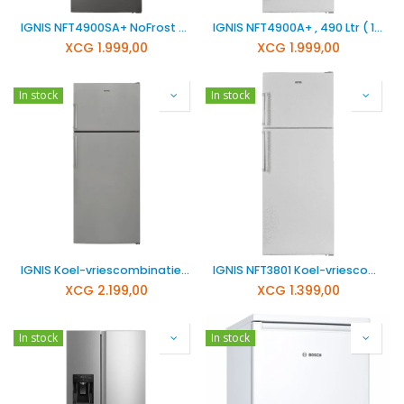
IGNIS NFT4900SA+ NoFrost Koelkast 490 Ltr
IGNIS NFT4900A+ , 490 Ltr ( 18 Cu ft) Nofrost Koelkast 220/50, wit
XCG
1.999,00
XCG
1.999,00
In stock
In stock
IGNIS Koel-vriescombinatie zilver NFT6600S
IGNIS NFT3801 Koel-vriescombinatie wit
XCG
2.199,00
XCG
1.399,00
In stock
In stock