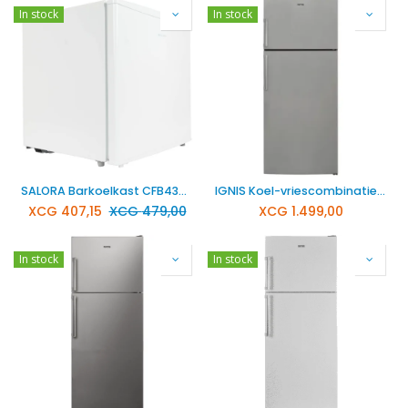
In stock
In stock
SALORA Barkoelkast CFB4300WH
IGNIS Koel-vriescombinatie RVS NFT3801S
XCG
407,15
XCG
479,00
XCG
1.499,00
In stock
In stock