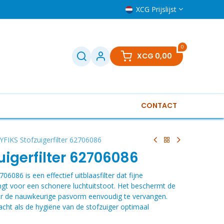
XCG Prijslijst
0
XCG
0,00
CONTACT
Televisies
Klein huishoudelijk
Boilers
Gere
YFIKS Stofzuigerfilter 62706086
uigerfilter 62706086
06086 is een effectief uitblaasfilter dat fijne
ngt voor een schonere luchtuitstoot. Het beschermt de
oor de nauwkeurige pasvorm eenvoudig te vervangen.
acht als de hygiëne van de stofzuiger optimaal