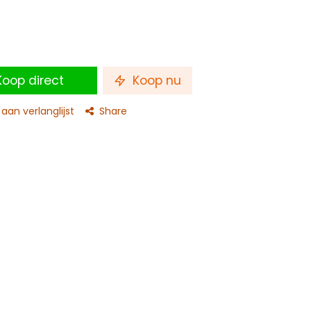
oop direct
Koop nu
an verlanglijst
Share