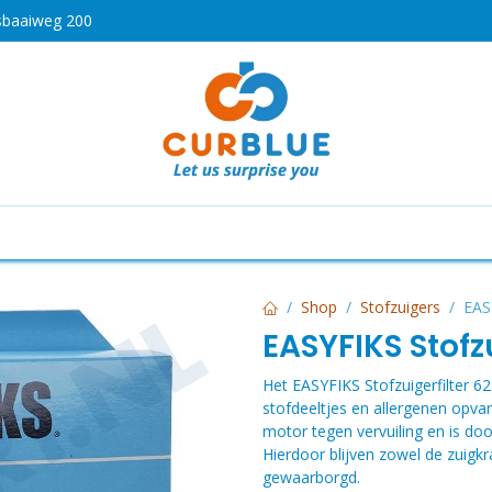
sbaaiweg 200
HOT
drogen
Koken en bakken
Airco's
Vaatwassers
Shop
Stofzuigers
EAS
EASYFIKS Stofz
Het EASYFIKS Stofzuigerfilter 627
stofdeeltjes en allergenen opva
motor tegen vervuiling en is d
Hierdoor blijven zowel de zuigkr
gewaarborgd.