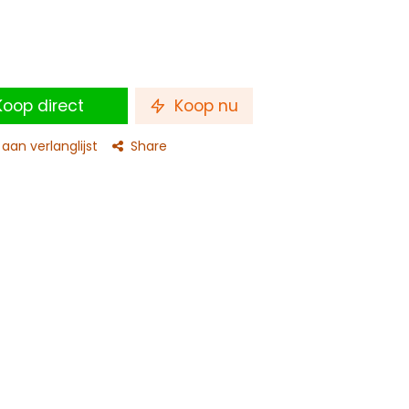
oop direct
Koop nu
an verlanglijst
Share