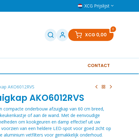
XCG Prijslijst
0
XCG
0,00
CONTACT
Televisies
Klein huishoudelijk
Boilers
Gere
kap AKO6012RVS
uigkap AKO6012RVS
n compacte onderbouw afzuigkap van 60 cm breed,
 keukenkastje of aan de wand. Met de eenvoudige
e snelheden om kookgeuren en damp effectief uit uw
s voorzien van een heldere LED-spot voor goed zicht op
e aluminium vetfilters voor gemakkelijk onderhoud.