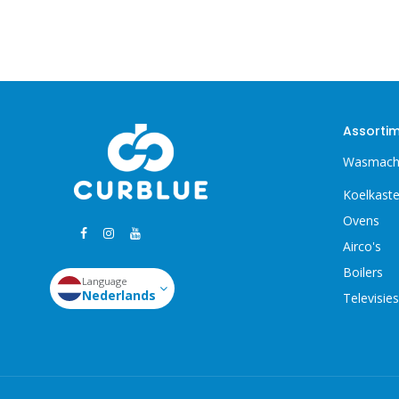
Assorti
Wasmach
Koelkast
Ovens
Airco's
Boilers
Language
Nederlands
Televisies