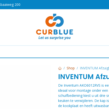
sbaaiweg 200
HOT
drogen
Koken en bakken
Airco's
Vaatwassers
Shop
INVENTUM Afzuig
INVENTUM Afz
De Inventum AKO6012RVS is ee
ideaal voor montage onder een
schuifbediening kiest u uit dri
keuken te verwijderen. De kap i
de kookplaat en heeft uitwasbar