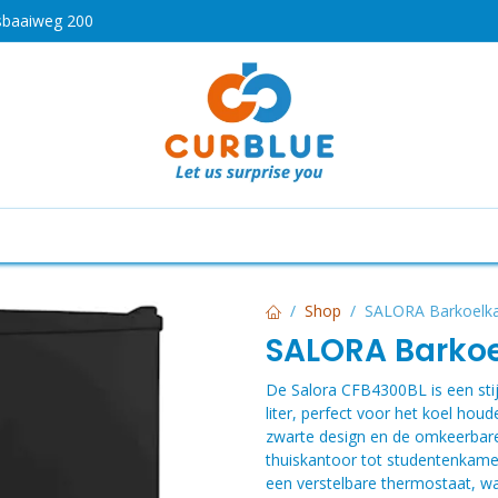
sbaaiweg 200
HOT
drogen
Koken en bakken
Airco's
Vaatwassers
Shop
SALORA Barkoelk
SALORA Barkoe
De Salora CFB4300BL is een sti
liter, perfect voor het koel hou
zwarte design en de omkeerbare 
thuiskantoor tot studentenkamer
een verstelbare thermostaat, wa