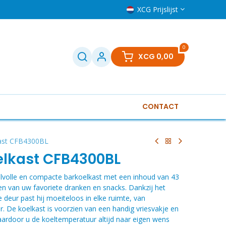
XCG Prijslijst
0
XCG
0,00
CONTACT
Televisies
Klein huishoudelijk
Boilers
Gere
ast CFB4300BL
lkast CFB4300BL
jlvolle en compacte barkoelkast met een inhoud van 43
den van uw favoriete dranken en snacks. Dankzij het
deur past hij moeiteloos in elke ruimte, van
. De koelkast is voorzien van een handig vriesvakje en
ardoor u de koeltemperatuur altijd naar eigen wens