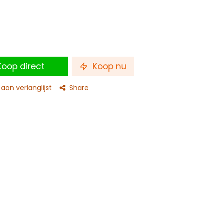
oop direct
Koop nu
an verlanglijst
Share