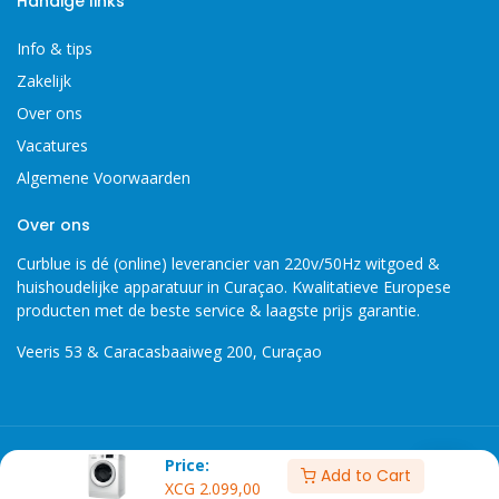
Handige links
Info & tips
Zakelijk
Over ons
Vacatures
Algemene Voorwaarden
Over ons
Curblue is dé (online) leverancier van 220v/50Hz witgoed &
huishoudelijke apparatuur in Curaçao. Kwalitatieve Europese
producten met de beste service & laagste prijs garantie.
Veeris 53 & Caracasbaaiweg 200, Curaçao
Copyright 2026 © Curblue, disclaimer, er kunnen geen rechten
Price:
Add to Cart
worden ontleent aan informatie op deze website.
XCG
2.099,00