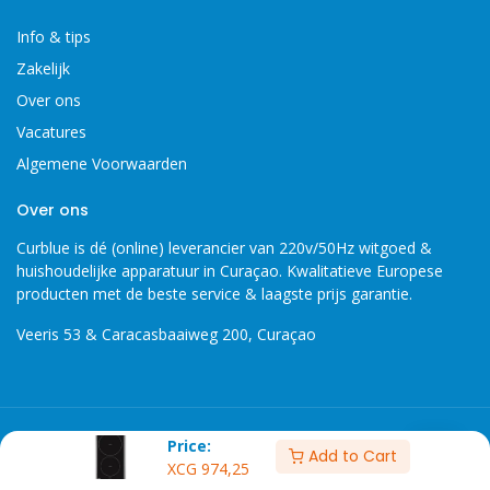
Info & tips
Zakelijk
Over ons
Vacatures
Algemene Voorwaarden
Over ons
Curblue is dé (online) leverancier van 220v/50Hz witgoed &
huishoudelijke apparatuur in Curaçao. Kwalitatieve Europese
producten met de beste service & laagste prijs garantie.
Veeris 53 & Caracasbaaiweg 200, Curaçao
Copyright 2026 © Curblue, disclaimer, er kunnen geen rechten
Price:
Add to Cart
worden ontleent aan informatie op deze website.
XCG
974,25