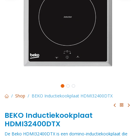
Shop
BEKO Inductiekookplaat HDMI32400DTX
BEKO Inductiekookplaat
HDMI32400DTX
De Beko HDMI32400DTX is een domino-inductiekookplaat die