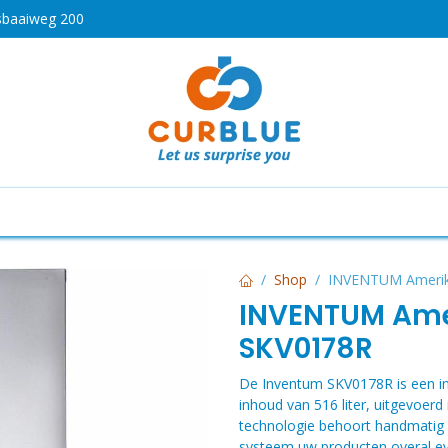
sbaaiweg 200
HOT
drogen
Koken en bakken
Airco's
Vaatwassers
Shop
INVENTUM Amerik
INVENTUM Ame
SKV0178R
De Inventum SKV0178R is een i
inhoud van 516 liter, uitgevoerd
technologie behoort handmatig on
systeem uw producten overal eve