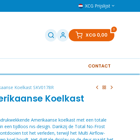
XCG Prijslijst
0
XCG
0,00
CONTACT
Televisies
Klein huishoudelijk
Boilers
Gere
aanse Koelkast SKV0178R
rikaanse Koelkast
ndrukwekkende Amerikaanse koelkast met een totale
 in een tijdloos rvs-design. Dankzij de Total No-Frost
tdooien tot het verleden, terwijl het Multi Airflow-
n koel houdt. Het digitale display op de deur maakt het