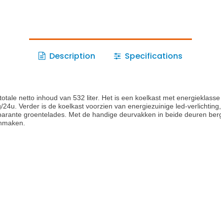
Description
Specifications
le netto inhoud van 532 liter. Het is een koelkast met energieklasse 
24u. Verder is de koelkast voorzien van energiezuinige led-verlichting,
parante groentelades. Met de handige deurvakken in beide deuren berg 
onmaken.