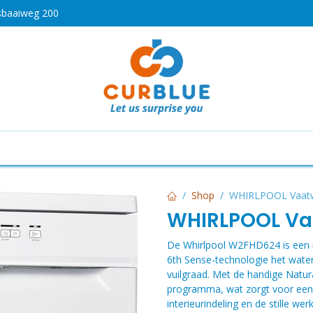
sbaaiweg 200
HOT
drogen
Koken en bakken
Airco's
Vaatwassers
Shop
WHIRLPOOL Vaat
WHIRLPOOL Va
De Whirlpool W2FHD624 is een ru
6th Sense-technologie het wate
vuilgraad. Met de handige Natur
programma, wat zorgt voor een na
interieurindeling en de stille we