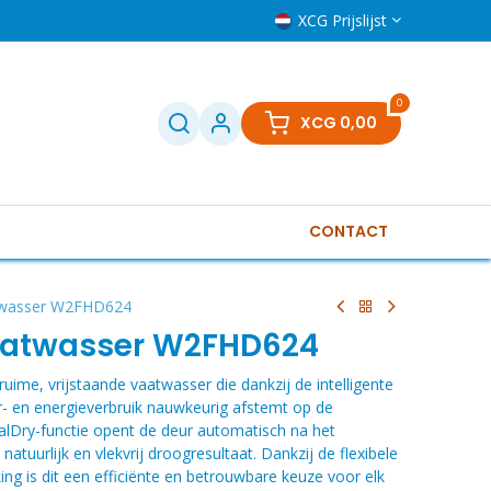
XCG Prijslijst
0
XCG
0,00
CONTACT
Televisies
Klein huishoudelijk
Boilers
Gere
wasser W2FHD624
atwasser W2FHD624
ime, vrijstaande vaatwasser die dankzij de intelligente
r- en energieverbruik nauwkeurig afstemt op de
alDry-functie opent de deur automatisch na het
tuurlijk en vlekvrij droogresultaat. Dankzij de flexibele
rking is dit een efficiënte en betrouwbare keuze voor elk