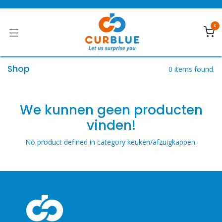
Overslaan naar inhoud
0
Shop
0 items found.
We kunnen geen producten
vinden!
No product defined in category
keuken/afzuigkappen
.