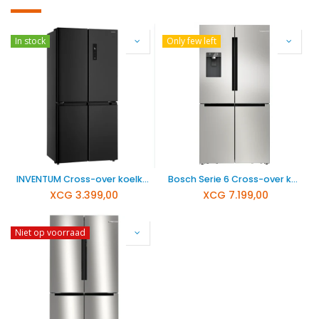
In stock
Only few left
INVENTUM Cross-over koelkast 466 liter SKV4180B
Bosch Serie 6 Cross-over koelkast KFD96APEA
XCG
3.399,00
XCG
7.199,00
Niet op voorraad