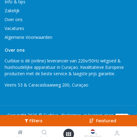
Info & tips
Zakelijk
Over ons
Vacatures
Algemene Voorwaarden
Over ons
Curblue is dé (online) leverancier van 220v/50Hz witgoed &
huishoudelijke apparatuur in Curaçao. Kwalitatieve Europese
producten met de beste service & laagste prijs garantie.
Veeris 53 & Caracasbaaiweg 200, Curaçao
Copyright 2026 © Curblue, disclaimer, er kunnen geen rechten
Filters
Featured
worden ontleent aan informatie op deze website.
XCG Prijslijst
XCG Prijslijst