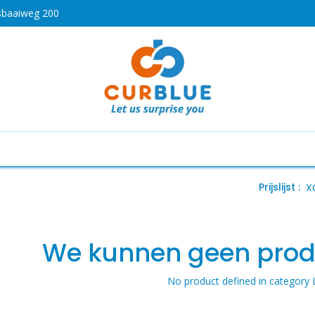
sbaaiweg 200
HOT
drogen
Koken en bakken
Airco's
Vaatwassers
Prijslijst :
XC
We kunnen geen prod
No product defined in category