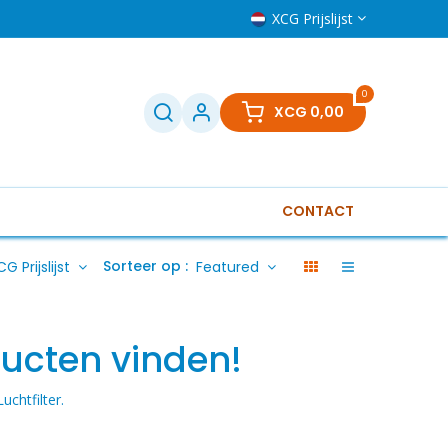
XCG Prijslijst
0
XCG
0,00
CONTACT
Televisies
Klein huishoudelijk
Boilers
Gere
Sorteer op :
G Prijslijst
Featured
ucten vinden!
Luchtfilter
.