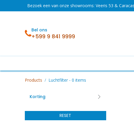
Overslaan naar inhoud
Bezoek een van onze showrooms: Veeris 53 & Caraca
Bel ons
+599 9 841 9999
Acties
Koelen en vriezen
Wassen en 
Products
Luchtfilter
- 0 items
Korting
RESET