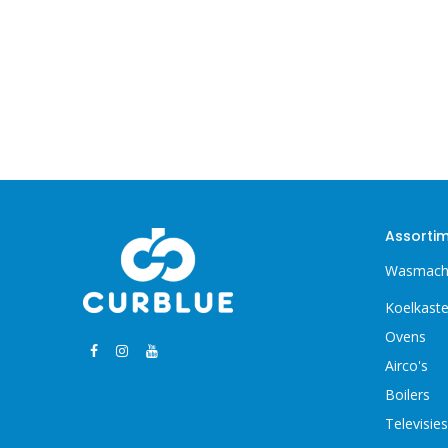
Assorti
Wasmach
Koelkast
Ovens
Airco's
Boilers
Televisies