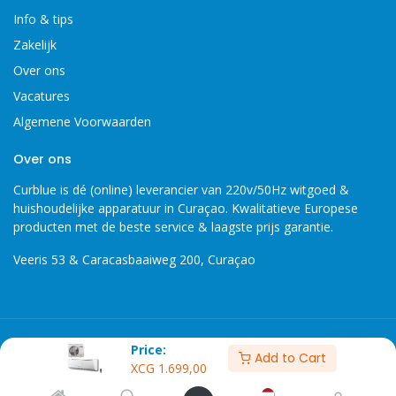
Info & tips
Zakelijk
Over ons
Vacatures
Algemene Voorwaarden
Over ons
Curblue is dé (online) leverancier van 220v/50Hz witgoed &
huishoudelijke apparatuur in Curaçao. Kwalitatieve Europese
producten met de beste service & laagste prijs garantie.
Veeris 53 & Caracasbaaiweg 200, Curaçao
Copyright 2026 © Curblue, disclaimer, er kunnen geen rechten
Price:
Add to Cart
worden ontleent aan informatie op deze website.
XCG
1.699,00