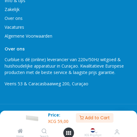
Info & tips
Zakelijk
Over ons
Vacatures
Algemene Voorwaarden
Over ons
Curblue is dé (online) leverancier van 220v/50Hz witgoed &
huishoudelijke apparatuur in Curaçao. Kwalitatieve Europese
producten met de beste service & laagste prijs garantie.
Veeris 53 & Caracasbaaiweg 200, Curaçao
Copyright 2026 © Curblue, disclaimer, er kunnen geen rechten
Price:
Add to Cart
worden ontleent aan informatie op deze website.
XCG
59,00
XCG Prijslijst
XCG Prijslijst
Home
Search