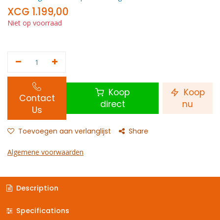
XCG
1.199,00
Niet op voorraad
Koop
Koop
Contact
direct
nu
Us
Toevoegen aan verlanglijst
Share
Algemene voorwaarden
Description
Specifications