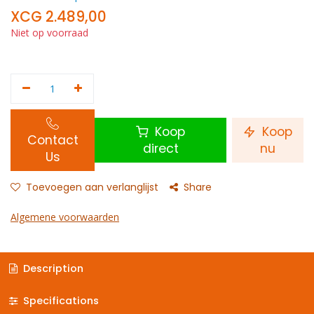
XCG
2.489,00
Niet op voorraad
Koop
Koop
Contact
direct
nu
Us
Toevoegen aan verlanglijst
Share
Algemene voorwaarden
Description
Specifications