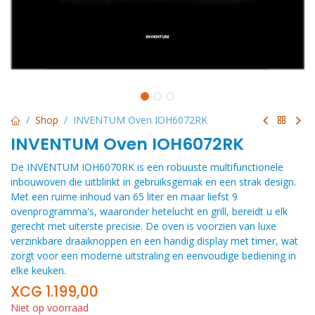
Shop
INVENTUM Oven IOH6072RK
INVENTUM Oven IOH6072RK
De INVENTUM IOH6070RK is een robuuste multifunctionele
inbouwoven die uitblinkt in gebruiksgemak en een strak design.
Met een ruime inhoud van 65 liter en maar liefst 9
ovenprogramma's, waaronder hetelucht en grill, bereidt u elk
gerecht met uiterste precisie. De oven is voorzien van luxe
verzinkbare draaiknoppen en een handig display met timer, wat
zorgt voor een moderne uitstraling en eenvoudige bediening in
elke keuken.
XCG
1.199,00
Niet op voorraad