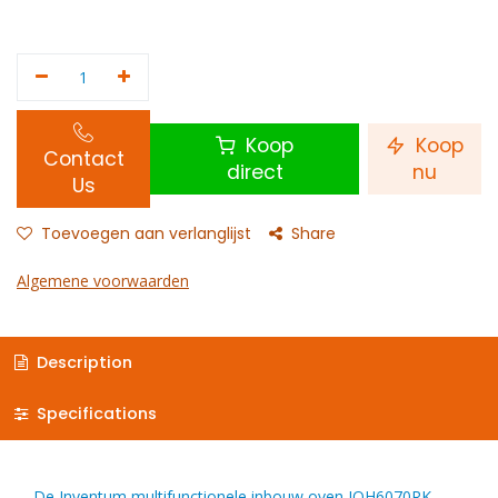
Koop
Koop
Contact
direct
nu
Us
Toevoegen aan verlanglijst
Share
Algemene voorwaarden
Description
Specifications
De Inventum multifunctionele inbouw oven IOH6070RK