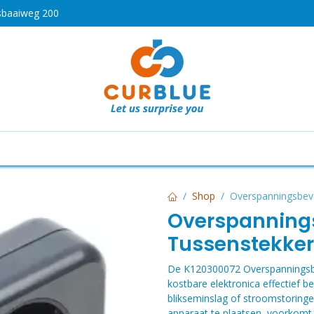
sbaaiweg 200
HOT
drogen
Koken en bakken
Airco's
Vaatwassers
Shop
Overspanningsbev
Overspannings
Tussenstekker
De K120300072 Overspanningsbev
kostbare elektronica effectief b
blikseminslag of stroomstoringe
apparaat te plaatsen, voorkomt