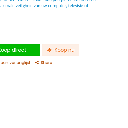
aximale veiligheid van uw computer, televisie of
oop direct
Koop nu
an verlanglijst
Share