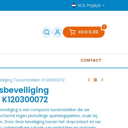
XCG Prijslijst
0
XCG
0,00
CONTACT
Televisies
Klein huishoudelijk
Boilers
Gere
eiliging Tussenstekker K120300072
beveiliging
 K120300072
eiliging is een compacte tussenstekker die uw
eschermt tegen plotselinge spanningspieken, zoals bij
n. Door deze beveiliging tussen het stopcontact en uw
 u onherstelbare schade aan printplaten en motoren.