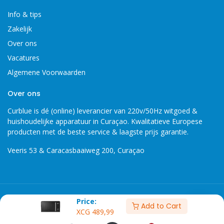
Info & tips
Zakelijk
Over ons
Vacatures
Algemene Voorwaarden
Over ons
Curblue is dé (online) leverancier van 220v/50Hz witgoed &
huishoudelijke apparatuur in Curaçao. Kwalitatieve Europese
producten met de beste service & laagste prijs garantie.
Veeris 53 & Caracasbaaiweg 200, Curaçao
Copyright 2026 © Curblue, disclaimer, er kunnen geen rechten
Price:
Add to Cart
worden ontleent aan informatie op deze website.
XCG
489,99