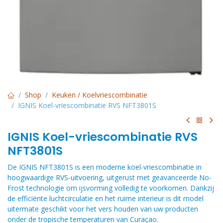
Shop
Keuken / Koelvriescombinatie
IGNIS Koel-vriescombinatie RVS NFT3801S
IGNIS Koel-vriescombinatie RVS
NFT3801S
De IGNIS NFT3801S is een moderne koel-vriescombinatie in
hoogwaardige RVS-uitvoering, uitgerust met geavanceerde No-
Frost technologie om ijsvorming volledig te voorkomen. Dankzij
de efficiënte luchtcirculatie en het ruime interieur is dit model
uitermate geschikt voor het vers houden van uw producten
onder de tropische temperaturen van Curaçao.