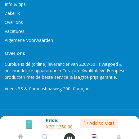
Info & tips
Zakelijk
Over ons
Vacatures
Algemene Voorwaarden
Over ons
Curblue is dé (online) leverancier van 220v/50Hz witgoed &
huishoudelijke apparatuur in Curaçao. Kwalitatieve Europese
producten met de beste service & laagste prijs garantie.
Veeris 53 & Caracasbaaiweg 200, Curaçao
Copyright 2026 © Curblue, disclaimer, er kunnen geen rechten
Price:
Add to Cart
worden ontleent aan informatie op deze website.
XCG
1.350,00
XCG Prijslijst