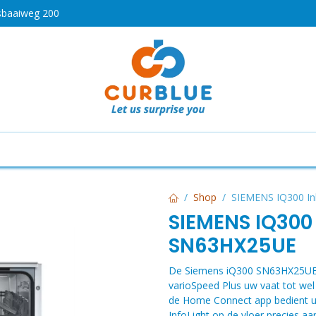
sbaaiweg 200
HOT
drogen
Koken en bakken
Airco's
Vaatwassers
Shop
SIEMENS IQ300 I
SIEMENS IQ300
SN63HX25UE
De Siemens iQ300 SN63HX25UE is
varioSpeed Plus uw vaat tot wel 
de Home Connect app bedient u 
InfoLight op de vloer precies a