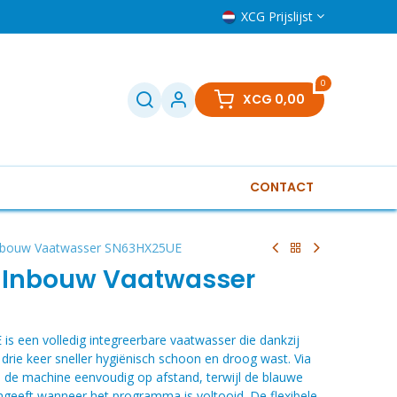
XCG Prijslijst
0
XCG
0,00
CONTACT
Televisies
Klein huishoudelijk
Boilers
Gere
nbouw Vaatwasser SN63HX25UE
 Inbouw Vaatwasser
 een volledig integreerbare vaatwasser die dankzij
drie keer sneller hygiënisch schoon en droog wast. Via
de machine eenvoudig op afstand, terwijl de blauwe
angeeft wanneer het programma is voltooid. De flexibele