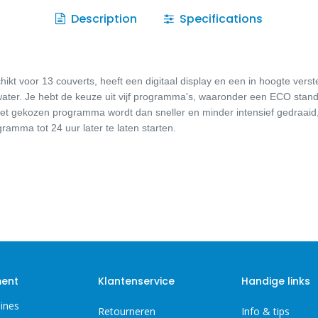
Description
Specifications
t voor 13 couverts, heeft een digitaal display en een in hoogte vers
er water. Je hebt de keuze uit vijf programma's, waaronder een ECO stan
Het gekozen programma wordt dan sneller en minder intensief gedraaid,
ramma tot 24 uur later te laten starten.
ment
Klantenservice
Handige links
ines
Retourneren
Info & tips