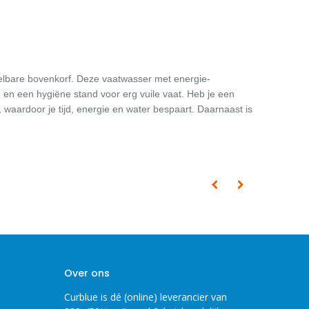
telbare bovenkorf. Deze vaatwasser met energie-
d en een hygiëne stand voor erg vuile vaat. Heb je een
 waardoor je tijd, energie en water bespaart. Daarnaast is
Over ons
Curblue is dé (online) leverancier van