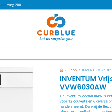
sbaaiweg 200
HOT
drogen
Koken en bakken
Airco's
Vaatwassers
Shop
INVENTUM Vrijst
INVENTUM Vri
VVW6030AW
De Inventum VVW6030AW is een 
voor 12 couverts en 6 diverse 
handen neemt. Dankzij de flexibe
afwascyclus volledig aan op jouw