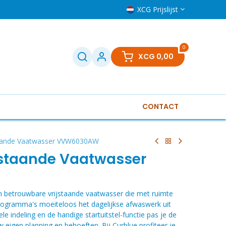
XCG Prijslijst
0
XCG
0,00
CONTACT
Televisies
Klein huishoudelijk
Boilers
Gere
aande Vaatwasser VVW6030AW
jstaande Vaatwasser
betrouwbare vrijstaande vaatwasser die met ruimte
programma's moeiteloos het dagelijkse afwaswerk uit
le indeling en de handige startuitstel-functie pas je de
 eigen planning en behoeften. Bij Curblue profiteer je