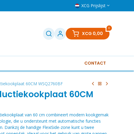
XCG Prijslijst
0
XCG
0,00
CONTACT
Televisies
Klein huishoudelijk
Boilers
Gere
tiekookplaat 60CM WSQ2760BF
ductiekookplaat 60CM
tiekookplaat van 60 cm combineert modern kookgemak
logie, die u ondersteunt met automatische functies
. Dankzij de handige FlexiSide-zone kunt u twee
t oppervlak, ideaal voor het gebruik van grote pannen