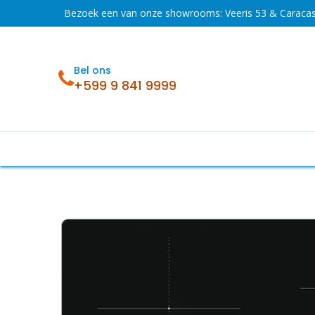
Overslaan naar inhoud
Bezoek een van onze showrooms: Veeris 53 & Caraca
Bel ons
+599 9 841 9999
Acties
Koelen en vriezen
Wassen en 