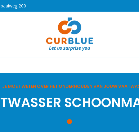
sbaaiweg 200
HOT
drogen
Koken en bakken
Airco's
Vaatwassers
 JE MOET WETEN OVER HET ONDERHOUDEN VAN JOUW VAATWA
TWASSER SCHOONM