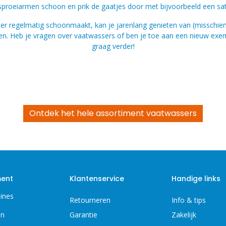
proeiarmen schoon en prik de gaatjes door met bijvoorbeeld een sat
er regelmatig schoonmaakt, kan je jarenlang genieten van (misschien
en. Heb je vragen over vaatwassers of ben je toe aan een nieuw exem
graag verder!
Ontdek het hele assortiment vaatwassers
ment
Klantenservice
Handige links
ines
Retourneren
Info & tips
en
Garantie
Zakelijk