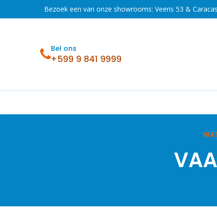
Overslaan naar inhoud
Bezoek een van onze showrooms: Veeris 53 & Caraca
Bel ons
+599 9 841 9999
Acties
Koelen en vriezen
Wassen en 
WAT
VAA