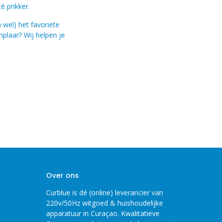
é prikker.
 wel) het favoriete
plaar? Wij helpen je
Over ons
Curblue is dé (online) leverancier van
220v/50Hz witgoed & huishoudelijke
apparatuur in Curaçao. Kwalitatieve