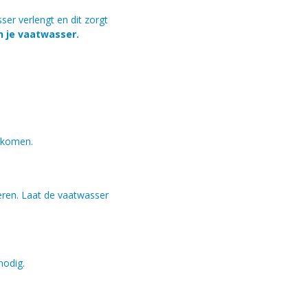
er verlengt en dit zorgt
n je vaatwasser.
rkomen.
eren. Laat de vaatwasser
 nodig.