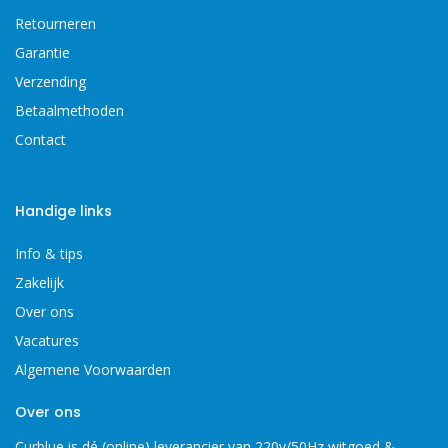
Retourneren
Garantie
Verzending
Betaalmethoden
Contact
Handige links
Info & tips
Zakelijk
Over ons
Vacatures
Algemene Voorwaarden
Over ons
Curblue is dé (online) leverancier van 220v/50Hz witgoed &