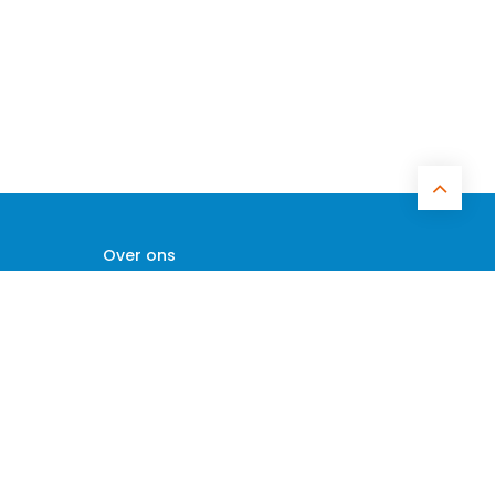
Over ons
Curblue is dé (online) leverancier van
220v/50Hz witgoed & huishoudelijke
apparatuur in Curaçao. Kwalitatieve
Europese producten met de beste service
& laagste prijs garantie.
Veeris 53 & Caracasbaaiweg 200,
waarden
Curaçao