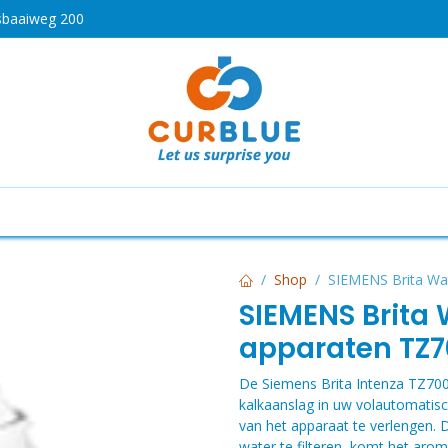
sbaaiweg 200
HOT
drogen
Koken en bakken
Airco's
Vaatwassers
Shop
SIEMENS Brita Wat
SIEMENS Brita 
apparaten TZ
De Siemens Brita Intenza TZ700
kalkaanslag in uw volautomatis
van het apparaat te verlengen. 
water te filteren, komt het arom