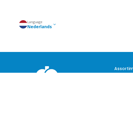
Language
Nederlands
Assorti
Wasmach
Koelkast
Ovens
Airco's
Boilers
Televisies