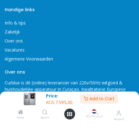
Handige links
Info & tips
Zakelijk
Over ons
Vacatures
Algemene Voorwaarden
Over ons
Curblue is dé (online) leverancier van 220v/50Hz witgoed &
huishoudelijke apparatuur in Curaçao. Kwalitatieve Europese
Price:
producten met de beste service & laagste prijs garantie.
Add to Cart
XCG
7.595,00
Veeris 53 & Caracasbaaiweg 200, Curaçao
XCG Prijslijst
Home
Search
Account
Copyright 2026 © Curblue, disclaimer, er kunnen geen rechten