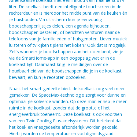
Amerikaanse koelkast met een inhoud van maar liefst 614
liter. De koelkast heeft een intelligente touchscreen in de
rechterdeur en is hierdoor het middelpunt van de keuken én
je huishouden. Via dit scherm kun je eenvoudig
boodschappenlijstjes delen, een agenda bijhouden,
boodschappen bestellen, of berichten versturen naar de
telefoons van je familieleden of huisgenoten. Liever muziek
luisteren of tv kijken tijdens het koken? Ook dat is mogelijk.
Zelfs wanneer je boodschappen aan het doen bent, zie je
via de SmartHome-app in een oogopslag wat er in de
koelkast ligt. Daarnaast krijg je meldingen over de
houdbaarheid van de boodschappen die je in de koelkast
bewaart, en kun je recepten opzoeken.
Naast het smart-gedeelte biedt de koelkast nog veel meer
gemakken. De SpaceMax-technologie zorgt voor dunne en
optimaal geïsoleerde wanden. Op deze manier heb je meer
ruimte in de koelkast, zonder dat de grootte of het
energieverbruik toeneemt. Deze koelkast is ook voorzien
van een Twin Cooling Plus-koelsysteem. Dit betekent dat
het koel- en vriesgedeelte afzonderlijk worden gekoeld.
Hierbij worden de temperatuur en vochtigheidsgraad