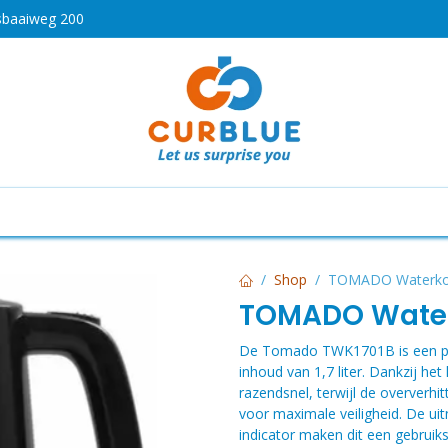
sbaaiweg 200
HOT
drogen
Koken en bakken
Airco's
Vaatwassers
Shop
TOMADO Waterkok
TOMADO Waterk
De Tomado TWK1701B is een prak
inhoud van 1,7 liter. Dankzij h
razendsnel, terwijl de oververhi
voor maximale veiligheid. De uit
indicator maken dit een gebruiks