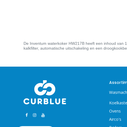
De Inventum waterkoker HW217B heeft een inhoud van 1,7 
kalkfilter, automatische uitschakeling en een droogkookbev
Assorti
Wasmach
Koelkast
Ovens
Airco's