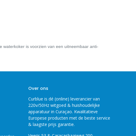
 waterkoker is voorzien van een uitneembaar anti-
Over ons
Curblue is dé (online) leverancier van
220v/50Hz witgoed & huishoudelijke
apparatuur in Curaçao. Kwalitatieve
Europese producten met de beste service
& laagste prijs garantie.
Veeris 53 & Caracasbaaiweg 200,