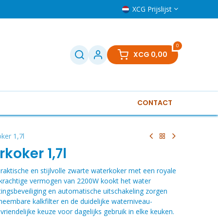
XCG Prijslijst
0
XCG
0,00
CONTACT
Televisies
Klein huishoudelijk
Boilers
Gere
er 1,7l
oker 1,7l
tische en stijlvolle zwarte waterkoker met een royale
et krachtige vermogen van 2200W kookt het water
ttingsbeveiliging en automatische uitschakeling zorgen
neembare kalkfilter en de duidelijke waterniveau-
vriendelijke keuze voor dagelijks gebruik in elke keuken.