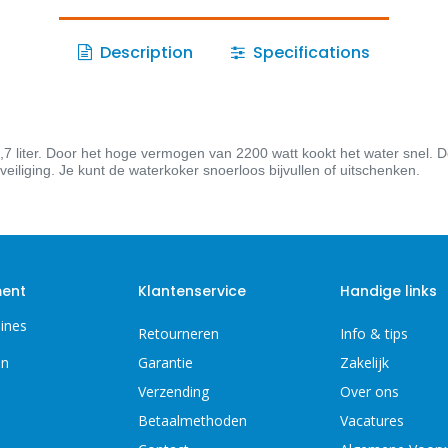
Description
Specifications
liter. Door het hoge vermogen van 2200 watt kookt het water snel. De
eiliging. Je kunt de waterkoker snoerloos bijvullen of uitschenken.
ment
Klantenservice
Handige links
ines
Retourneren
Info & tips
en
Garantie
Zakelijk
Verzending
Over ons
Betaalmethoden
Vacatures